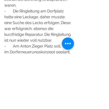
waren.
-       Die Ringleitung am Dorfplatz 
hatte eine Leckage, daher musste 
eine Suche des Lecks erfolgen. Diese 
war erfolgreich, ebenso die 
kurzfristige Reparatur. Die Ringleitung 
ist nun wieder voll nutzbar. 
-       Am Anton Zieger Platz soll, wie 
im Dorferneuerungskonzept geplant, 
eine moderne und 
behindertengerechte Bushaltestelle 
eingerichtet werden. Hierzu ist der 
Ankauf von Gelände notwendig.
-       „Kick-off“ des Kita Umbau mit 
Ortsbegehung erfolgt in der letzten 
Mai-Woche
-       Termin: 20.06.2023 Info zum 
Thema Kröten und Frösche der SGD 